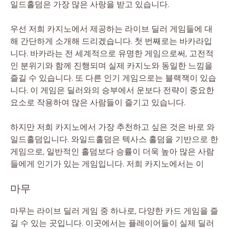
일드홀덤은 가장 많은 사랑을 받고 있습니다.
우선 저희 카지노에서 제공하는 라이브 딜러 게임들에 대
해 간단하게 소개해 드리겠습니다. 첫 번째로는 바카라입
니다. 바카라는 전 세계적으로 유명한 게임으로써, 고전적
인 분위기와 함께 진행되며 실제 카지노와 동일한 느낌을
즐길 수 있습니다. 또 다른 인기 게임으로는 블랙잭이 있습
니다. 이 게임은 딜러와의 승부에서 운보다 전략이 중요한
요소로 작용하여 많은 사람들이 즐기고 있습니다.
하지만 저희 카지노에서 가장 추천하고 싶은 것은 바로 와
일드홀덤입니다. 와일드홀덤은 텍사스 홀덤을 기반으로 한
게임으로, 일반적인 홀덤보다 승률이 더욱 높아 많은 사람
들에게 인기가 있는 게임입니다. 저희 카지노에서는 이
마무
마무는 라이브 딜러 게임 중 하나로, 다양한 카드 게임을 즐
길 수 있는 곳입니다. 이곳에서는 플레이어들이 실제 딜러