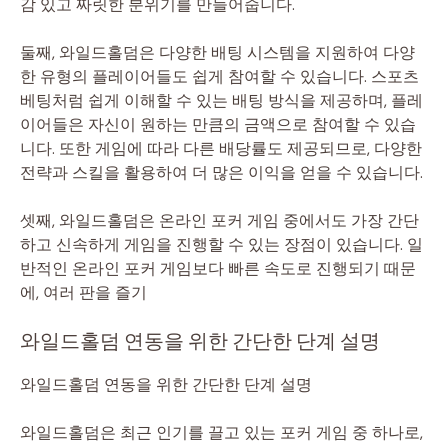
감 있고 짜릿한 분위기를 만들어줍니다.
둘째, 와일드홀덤은 다양한 배팅 시스템을 지원하여 다양
한 유형의 플레이어들도 쉽게 참여할 수 있습니다. 스포츠
베팅처럼 쉽게 이해할 수 있는 배팅 방식을 제공하며, 플레
이어들은 자신이 원하는 만큼의 금액으로 참여할 수 있습
니다. 또한 게임에 따라 다른 배당률도 제공되므로, 다양한
전략과 스킬을 활용하여 더 많은 이익을 얻을 수 있습니다.
셋째, 와일드홀덤은 온라인 포커 게임 중에서도 가장 간단
하고 신속하게 게임을 진행할 수 있는 장점이 있습니다. 일
반적인 온라인 포커 게임보다 빠른 속도로 진행되기 때문
에, 여러 판을 즐기
와일드홀덤 연동을 위한 간단한 단계 설명
와일드홀덤 연동을 위한 간단한 단계 설명
와일드홀덤은 최근 인기를 끌고 있는 포커 게임 중 하나로,