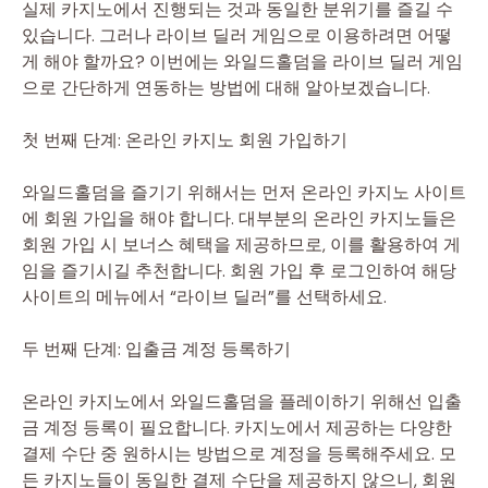
실제 카지노에서 진행되는 것과 동일한 분위기를 즐길 수
있습니다. 그러나 라이브 딜러 게임으로 이용하려면 어떻
게 해야 할까요? 이번에는 와일드홀덤을 라이브 딜러 게임
으로 간단하게 연동하는 방법에 대해 알아보겠습니다.
첫 번째 단계: 온라인 카지노 회원 가입하기
와일드홀덤을 즐기기 위해서는 먼저 온라인 카지노 사이트
에 회원 가입을 해야 합니다. 대부분의 온라인 카지노들은
회원 가입 시 보너스 혜택을 제공하므로, 이를 활용하여 게
임을 즐기시길 추천합니다. 회원 가입 후 로그인하여 해당
사이트의 메뉴에서 “라이브 딜러”를 선택하세요.
두 번째 단계: 입출금 계정 등록하기
온라인 카지노에서 와일드홀덤을 플레이하기 위해선 입출
금 계정 등록이 필요합니다. 카지노에서 제공하는 다양한
결제 수단 중 원하시는 방법으로 계정을 등록해주세요. 모
든 카지노들이 동일한 결제 수단을 제공하지 않으니, 회원