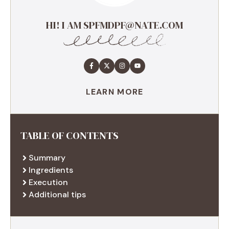
HI! I AM SPFMDPF@NATE.COM
LEARN MORE
TABLE OF CONTENTS
Summary
Ingredients
Execution
Additional tips