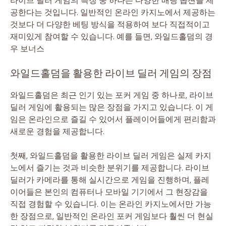
라이브 딜러 게임의 특징 중 하나는 다양한 배팅 옵션을 제
공한다는 것입니다. 일반적인 온라인 카지노에서 제공하는
것보다 더 다양한 베팅 방식을 적용하여 보다 직접적이고
재미있게 참여할 수 있습니다. 예를 들면, 와일드홀덤의 경
우 보너스
와일드홀덤을 활용한 라이브 딜러 게임의 장점
와일드홀덤은 최근 인기 있는 포커 게임 중 하나로, 라이브
딜러 게임에 활용되는 많은 장점을 가지고 있습니다. 이 게
임은 온라인으로 즐길 수 있어서 플레이어들에게 편리함과
새로운 경험을 제공합니다.
첫째, 와일드홀덤을 활용한 라이브 딜러 게임은 실제 카지
노에서 즐기는 것과 비슷한 분위기를 제공합니다. 라이브
딜러가 카메라를 통해 실시간으로 게임을 진행하며, 플레
이어들은 본인의 컴퓨터나 모바일 기기에서 그 현장감을
직접 경험할 수 있습니다. 이는 온라인 카지노에서만 가능
한 장점으로, 일반적인 온라인 포커 게임보다 훨씬 더 현실