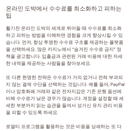
온라인 도박에서 수수료를 최소화하고 피하는
팁
활기찬 온라인 도박의 세계로 뛰어들 때 수수료를 최소화
하고 피하는 방법을 이해하면 경험을 크게 향상시킬 수 있
습니다. 먼저, 항상 투명한 수수료 구조를 제공하는 플랫폼
을 선택하세요. 많은 카지노에서 “숨겨진 수수료 금지” 정
책을 광고합니다. 입출금과 관련된 거래 비용에 대한 자세
한 내역을 제공하는 사람들을 찾아보세요.
또 다른 현명한 전략은 수수료가 거의 없거나 전혀 부과되
지 않는 결제 수단을 선택하는 것입니다. 예를 들어, PayPal
이나 암호화폐 거래와 같은 전자지갑은 기존 은행 옵션에
비해 수수료가 낮은 경우가 많습니다. 계정을 설정할 때 세
세한 부분까지 읽는 습관을 들여서 성가신 유지 관리 비용
을 피할 수 있도록 하세요.
로열티 프로그램을 활용하는 것은 비용을 상쇄하는 또 다