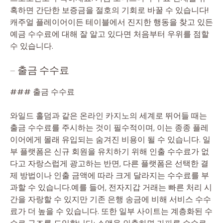
혹하면 간단한 보증금을 절호의 기회로 바꿀 수 있습니다!
캐주얼 플레이어이든 테이블에서 진지한 행동을 찾고 있든
예금 수수료에 대해 잘 알고 있다면 처음부터 우위를 점할
수 있습니다.
– 출금 수수료
### 출금 수수료
와일드 홀덤과 같은 온라인 카지노의 세계로 뛰어들 때는
출금 수수료를 주시하는 것이 필수적이며, 이는 종종 플레
이어에게 몰래 유입되는 숨겨진 비용이 될 수 있습니다. 일
부 플랫폼은 신규 회원을 유치하기 위해 인출 수수료가 없
다고 자랑스럽게 광고하는 반면, 다른 플랫폼은 선택한 결
제 방법이나 인출 금액에 따라 크게 달라지는 수수료를 부
과할 수 있습니다.예를 들어, 전자지갑 거래는 빠른 처리 시
간을 자랑할 수 있지만 기존 은행 송금에 비해 서비스 수수
료가 더 높을 수 있습니다. 또한 일부 사이트는 계층화된 수