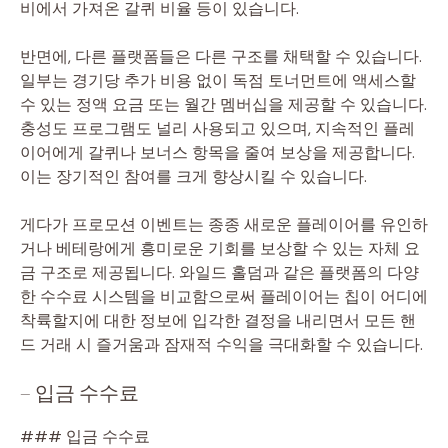
비에서 가져온 갈퀴 비율 등이 있습니다.
반면에, 다른 플랫폼들은 다른 구조를 채택할 수 있습니다.
일부는 경기당 추가 비용 없이 독점 토너먼트에 액세스할
수 있는 정액 요금 또는 월간 멤버십을 제공할 수 있습니다.
충성도 프로그램도 널리 사용되고 있으며, 지속적인 플레
이어에게 갈퀴나 보너스 항목을 줄여 보상을 제공합니다.
이는 장기적인 참여를 크게 향상시킬 수 있습니다.
게다가 프로모션 이벤트는 종종 새로운 플레이어를 유인하
거나 베테랑에게 흥미로운 기회를 보상할 수 있는 자체 요
금 구조로 제공됩니다. 와일드 홀덤과 같은 플랫폼의 다양
한 수수료 시스템을 비교함으로써 플레이어는 칩이 어디에
착륙할지에 대한 정보에 입각한 결정을 내리면서 모든 핸
드 거래 시 즐거움과 잠재적 수익을 극대화할 수 있습니다.
– 입금 수수료
### 입금 수수료