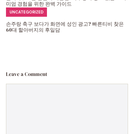
미엄 경험을 위한 완벽 가이드
UNCATEGORIZED
손주랑 축구 보다가 화면에 성인 광고? 빠른티비 찾은
60대 할아버지의 후일담
Leave a Comment
Comment