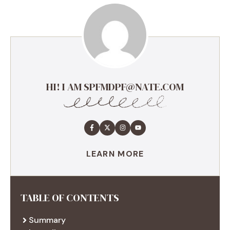
HI! I AM SPFMDPF@NATE.COM
LEARN MORE
TABLE OF CONTENTS
Summary