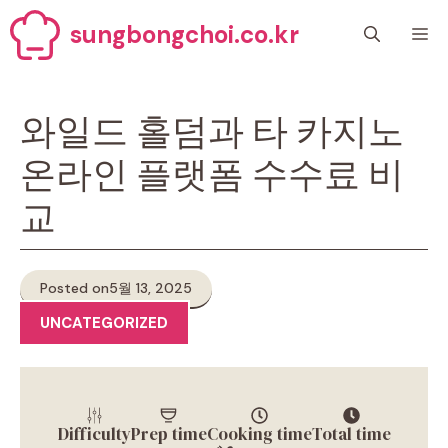
Skip
sungbongchoi.co.kr
M
to
content
와일드 홀덤과 타 카지노
온라인 플랫폼 수수료 비
교
Posted on
5월 13, 2025
UNCATEGORIZED
Difficulty
Prep time
Cooking time
Total time