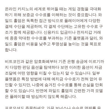
온라인 카지노의 세계로 뛰어들 때는 게임 경험을 극대화
하기 위해 보증금 수수료를 이해하는 것이 중요합니다. 와
일드 홀덤은 독특한 접근 방식으로 플레이어에게 다양한
결제 수단을 제공하며, 각 결제 수단에는 고유한 수수료 구
조가 함께 제공됩니다. 신용카드 입금이나 전자지갑 거래
에 종종 막대한 수수료를 부과하는 기존 플랫폼과 달리, 와
일드 홀덤은 비용을 낮추고 투명성을 높이는 것을 목표로
합니다.
비트코인과 같은 암호화폐부터 기존 은행 송금에 이르기까
지 다양한 펀딩 옵션을 탐색하다 보면 이러한 옵션이 자금
조달에 어떤 영향을 미칠 수 있는지 알 수 있습니다. 일부
플랫폼은 특정 방법에 대해 예치금 수수료가 전혀 없어 유
인할 수 있지만, 나중에 숨겨진 수수료를 통해 손실을 만회
할 수도 있습니다. 반면에 와일드 홀덤의 간편한 가격 모델
은 플레이할 때 방심하지 않도록 해줍니다.
프로모션도 주목하세요. 가끔 보너스나 수수료 면제를 유