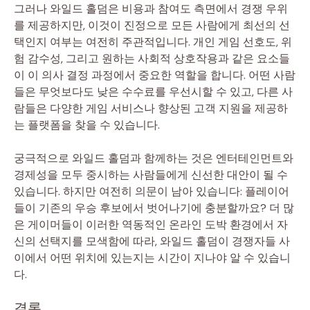
그러나 와일드 홀덤은 비용과 참여도 측면에서 경쟁 우위
를 제공하지만, 이것이 진정으로 모든 사람에게 최선의 선
택인지 여부는 여전히 주관적입니다. 개인 게임 선호도, 위
험 감수성, 그리고 원하는 사회적 상호작용과 같은 요소들
이 이 의사 결정 과정에서 중요한 역할을 합니다. 어떤 사람
들은 무엇보다도 낮은 수수료를 우선시할 수 있고, 다른 사
람들은 다양한 게임 서비스나 향상된 고객 지원을 제공하
는 플랫폼을 찾을 수 있습니다.
궁극적으로 와일드 홀덤과 함께하는 것은 엔터테인먼트와
경제성을 모두 중시하는 사람들에게 신선한 대안이 될 수
있습니다. 하지만 여전히 의문이 남아 있습니다: 플레이어
들이 기존의 우승 후보에서 벗어나기에 충분할까요? 더 많
은 게이머들이 이러한 역동적인 온라인 도박 환경에서 자
신의 선택지를 모색함에 따라, 와일드 홀덤이 경쟁자들 사
이에서 어떤 위치에 있는지는 시간이 지나야 알 수 있습니
다.
결론