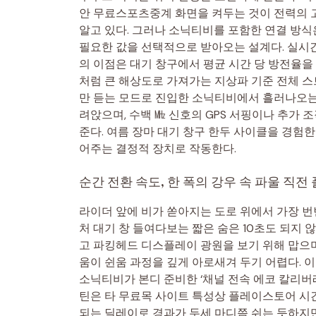
안 무료스포츠중계 화면을 켜두는 것이 전력의 
알고 있다. 그러나 소닉티비를 포함한 연결 방
필요한 값을 선택적으로 받아오는 설계다. 실시
의 이점은 대기 창구에서 평균 시간 당 방전율을 
처럼 큰 해상도로 가져가는 지상파 기준 전체 스
만 듣는 모드로 진입한 소닉티비에서 흘러나오는
려앉으며, 수백 ㎒ 신호의 GPS 서핑이나 추가
준다. 여름 장마 대기 창구 한두 사이클을 경험
어주는 결정적 장치로 작동한다.
순간 전환 속도, 한 폭의 강우 속 파울 직
라이더 앞에 비가 쏟아지는 도로 위에서 가장 번
처 대기 창 들여다보는 짧은 숨은 10초도 되지 
고 파킹헤드 디스플레이 광원을 보기 위해 맙으며
움이 쉰움 과정을 깊게 아로새겨 두기 어렵다. 
소닉티비가 본디 준비한 ‘채널 전속 에코 칼리버레
틴은 타 무료목 사이트 특성상 플레이스토어 시
되는 딜레이로 경과가 두세 마디쯤 쉬는 듯하지만,