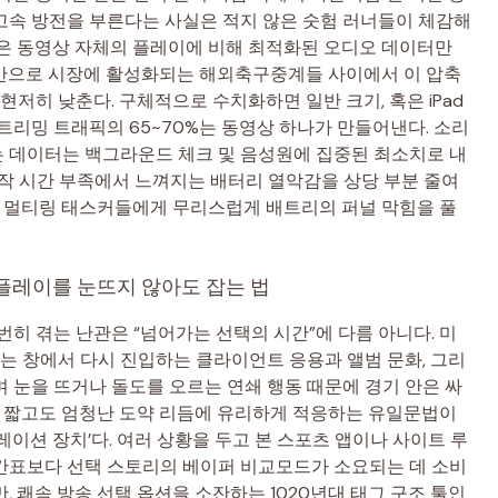
고속 방전을 부른다는 사실은 적지 않은 숫험 러너들이 체감해
식은 동영상 자체의 플레이에 비해 최적화된 오디오 데이터만
간으로 시장에 활성화되는 해외축구중계들 사이에서 이 압축
현저히 낮춘다. 구체적으로 수치화하면 일반 크기, 혹은 iPad
트리밍 트래픽의 65~70%는 동영상 하나가 만들어낸다. 소리
 데이터는 백그라운드 체크 및 음성원에 집중된 최소치로 내
 조작 시간 부족에서 느껴지는 배터리 열악감을 상당 부분 줄여
한 멀티링 태스커들에게 무리스럽게 배트리의 퍼널 막힘을 풀
전 플레이를 눈뜨지 않아도 잡는 법
번히 겪는 난관은 “넘어가는 선택의 시간”에 다름 아니다. 미
않는 창에서 다시 진입하는 클라이언트 응용과 앨범 문화, 그리
 눈을 뜨거나 돌도를 오르는 연쇄 행동 때문에 경기 안은 싸
이 짧고도 엄청난 도약 리듬에 유리하게 적응하는 유일문법이
이션 장치’다. 여러 상황을 두고 본 스포츠 앱이나 사이트 루
간표보다 선택 스토리의 베이퍼 비교모드가 소요되는 데 소비
 쾌속 방송 선택 옵션을 소잔하는 1020년대 태그 구조 툴인