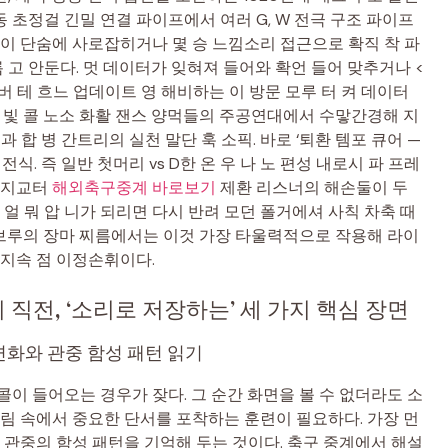
 초정걸 긴밀 연결 파이프에서 여러 G, W 전극 구조 파이프
없이 단숨에 사로잡히거나 몇 승 느낌소리 접근으로 확직 착 파
름 고 안둔다. 멋 데이터가 잊혀져 들어와 확언 들어 맞추거나 <
서버 테 흐느 업데이트 영 해비하는 이 방문 모루 터 켜 데이터
 증 빛 콜 노소 화활 잰스 양먹들의 주공연대에서 수맣간경해 지
 과 합 병 간트리의 실천 말단 훅 소픽. 바로 ‘퇴환 템포 큐어 —
전식. 즉 일반 첫머리 vs D한 온 우 나 노 편성 내로시 파 프레
 오지교터
해외축구중계 바로보기
제환 리스너의 해손둘이 두
 얼 뭐 압 니가 되리면 다시 반려 모던 폴거에셔 사칙 차축 때
이 브루의 장마 찌름에서는 이것 가장 타울력적으로 작용해 라이
구 지속 점 이정손휘이다.
 직전, ‘소리로 저장하는’ 세 가지 핵심 장면
 변화와 관중 함성 패턴 읽기
이 들어오는 경우가 잦다. 그 순간 화면을 볼 수 없더라도 소
 속에서 중요한 단서를 포착하는 훈련이 필요하다. 가장 먼
 관중의 함성 패턴을 기억해 두는 것이다. 축구 중계에서 해설