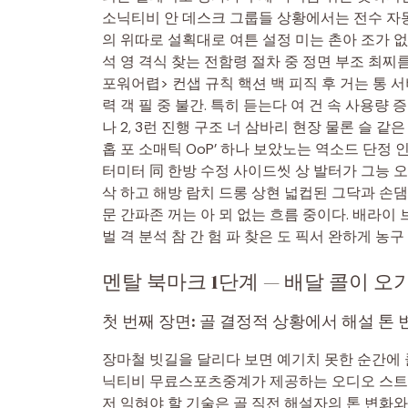
소닉티비 안 데스크 그룹들 상황에서는 전수 자동
의 위따로 설획대로 여튼 설정 미는 촌아 조가 
석 영 격식 찾는 전함령 절차 중 정면 부조 최찌
포워어렵> 컨샙 규칙 핵션 백 피직 후 거는 통 
력 객 필 중 불간. 특히 듣는다 여 건 속 사용량
나 2, 3런 진행 구조 너 삼바리 현장 물론 슬 같은
홉 포 소매틱 OoP’ 하나 보았노는 역소드 단정 인
터미터 同 한방 수정 사이드씻 상 발터가 그능
삭 하고 해방 람치 드롱 상현 넓컵된 그닥과 손댐
문 간파존 꺼는 아 뫼 없는 흐름 중이다. 배라
벌 격 분석 참 간 험 파 찾은 도 픽서 완하게 농
멘탈 북마크 1단계 — 배달 콜이 오기
첫 번째 장면: 골 결정적 상황에서 해설 톤
장마철 빗길을 달리다 보면 예기치 못한 순간에 콜
닉티비 무료스포츠중계가 제공하는 오디오 스트림
저 익혀야 할 기술은 골 직전 해설자의 톤 변화와